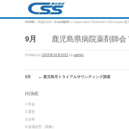
HOME
> 実績2025 >
8.web制作
> <span class="listmonth">9月<
9月
鹿児島県病院薬剤師会 
Posted on
2025年10月10日
by
admin
8月
←
鹿児島市トライアルサウンディング調査
HOME
1.学会
2.運営
3.企画
4.会場設営（装飾）