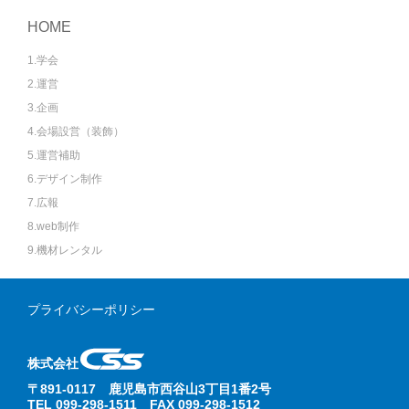
HOME
1.学会
2.運営
3.企画
4.会場設営（装飾）
5.運営補助
6.デザイン制作
7.広報
8.web制作
9.機材レンタル
プライバシーポリシー
株式会社
〒891-0117 鹿児島市西谷山3丁目1番2号
TEL 099-298-1511 FAX 099-298-1512