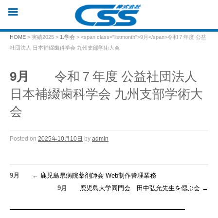
HOME
> 実績2025 >
1.学会
> <span class="listmonth">9月</span>令和７年度 公益
社団法人 日本補綴歯科学会 九州支部学術大会
9月
令和７年度 公益社団法人
日本補綴歯科学会 九州支部学術大
会
Posted on
2025年10月10日
by
admin
9月
←
鹿児島県病院薬剤師会 Web制作管理業務
9月
鹿児島大学同門会 田中弘允先生を偲ぶ会
→