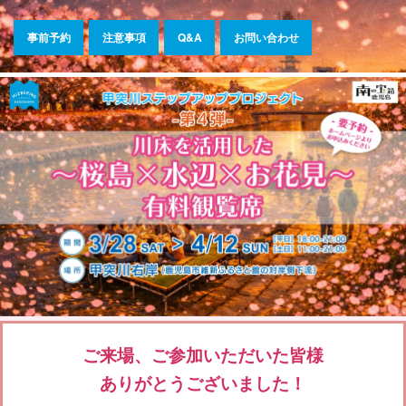
メ
メ
イ
イ
事前予約
注意事項
Q&A
お問い合わせ
ン
ン
コ
メ
ン
ニ
テ
ュ
ン
ー
ツ
へ
移
動
ご来場、ご参加いただいた皆様
ありがとうございました！