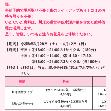
場。
事前予約で場所取り不要！夜のライトアップあり！ゴミのお
持ち帰りも不要！
いただいた席料は、川床の運営や低水護岸敷を含めた維持管
理に活用します。
是非、皆様、いつもと違うお花見をご体験ください。
【期間】
令和8年3月28日（土）
～4月12日（日）
【時間】
平日：
①18:00～21:00
の1サイクル（180分）
土日：
①11:00～14:00、
②14:30～17:30、
③18:00～21:00
の3サイクル（各180分）
【料金】
※料金は、当日、現地受付時に現金でお支払いくだ
さい。
種類
料金
面
1サイクル(180分)・1基当たり
1基
川床個室タイプ
4,000円
3.6m×3.
1サイクル(180分)・1区画当たり
1区画
川床お花見デッキ
4,000円
3.6m×2.