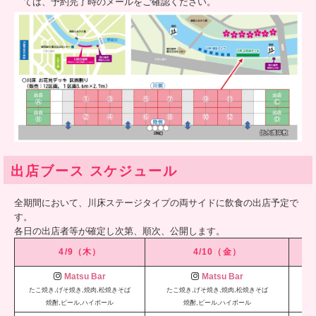
ては、予約完了時のメールをご確認ください。
出店ブース スケジュール
全期間において、川床ステージタイプの両サイドに飲食の出店予定で
す。
各日の出店者等が確定し次第、順次、公開します。
4/9（木）
4/10（金）
Matsu Bar
Matsu Bar
たこ焼き,げそ焼き,焼肉,松焼きそば
たこ焼き,げそ焼き,焼肉,松焼きそば
た
焼酎,ビール,ハイボール
焼酎,ビール,ハイボール