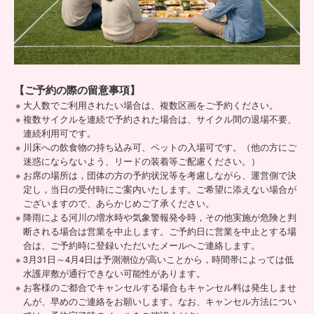
【ご予約の際の留意事項】
大人数でご利用されたい場合は、複数区画をご予約ください。
複数サイクルを連続で予約された場合は、サイクル間の退場不要、
連続利用可です。
川床への飲食物の持ち込み可、ペットの入場可です。（他の方にご
迷惑にならないよう、リードの装着等ご配慮ください。）
お席の場所は，団体の方の予約状況等を考慮しながら、運営側で決
定し，当日の受付時にご案内いたします。ご希望に添えない場合が
ございますので、あらかじめご了承ください。
降雨による河川の増水時や気象警報発令時，その他実施が危険と判
断される場合は営業を中止します。ご予約日に営業を中止とする場
合は、ご予約時に登録いただいたメールへご連絡します。
3月31日～4月4日は予測潮位が高いことから，時間帯によっては低
水護岸敷が通行できない可能性があります。
お客様のご都合でキャンセルする場合もキャンセル料は発生しませ
んが、早めのご連絡をお願いします。なお、キャンセル方法につい