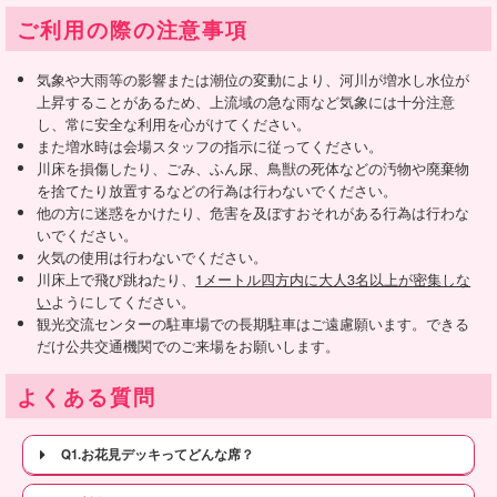
ご利用の際の注意事項
気象や大雨等の影響または潮位の変動により、河川が増水し水位が
上昇することがあるため、上流域の急な雨など気象には十分注意
し、常に安全な利用を心がけてください。
また増水時は会場スタッフの指示に従ってください。
川床を損傷したり、ごみ、ふん尿、鳥獣の死体などの汚物や廃棄物
を捨てたり放置するなどの行為は行わないでください。
他の方に迷惑をかけたり、危害を及ぼすおそれがある行為は行わな
いでください。
火気の使用は行わないでください。
川床上で飛び跳ねたり、
1メートル四方内に大人3名以上が密集しな
い
ようにしてください。
観光交流センターの駐車場での長期駐車はご遠慮願います。できる
だけ公共交通機関でのご来場をお願いします。
よくある質問
Q1.お花見デッキってどんな席？