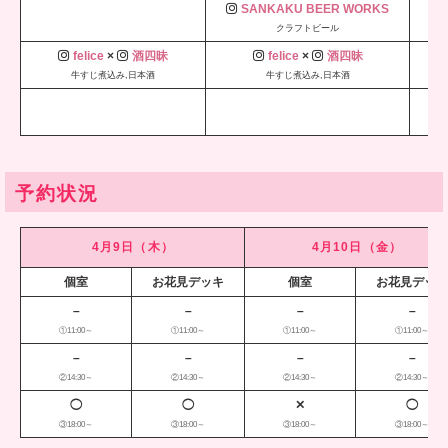
SANKAKU BEER WORKS
クラフトビール
felice
×
酒四昧
felice
×
酒四昧
牛すじ煮込み,日本酒
牛すじ煮込み,日本酒
E
予約状況
4月9日（木）
4月10日（金）
キ
個室
お花見デッキ
個室
お花見デッ
–
–
–
–
①11:00～
①11:00～
①11:00～
①11:00～
–
–
–
–
②14:30～
②14:30～
②14:30～
②14:30～
◯
◯
✕
◯
③18:00～
③18:00～
③18:00～
③18:00～